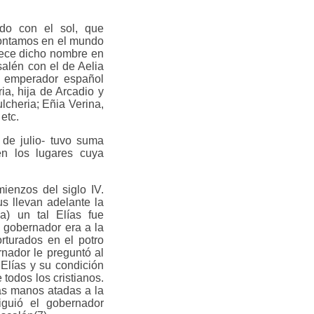
ado con el sol, que
 Contamos en el mundo
arece dicho nombre en
salén con el de Aelia
el emperador español
a, hija de Arcadio y
cheria; Eñia Verina,
etc.
 de julio- tuvo suma
en los lugares cuya
ienzos del siglo IV.
s llevan adelante la
a) un tal Elías fue
l gobernador era a la
rturados en el potro
nador le preguntó al
 Elías y su condición
 todos los cristianos.
las manos atadas a la
guió el gobernador