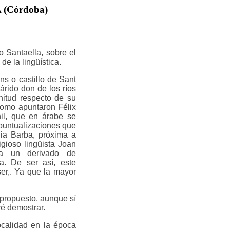
(Córdoba)
o Santaella, sobre el
e la lingüística.
ins o castillo de Sant
árido don de los ríos
nitud respecto de su
como apuntaron Félix
nil, que en árabe se
 puntualizaciones que
lia Barba, próxima a
igioso lingüista Joan
ía un derivado de
la. De ser así, este
er,. Ya que la mayor
 propuesto, aunque sí
ré demostrar.
ocalidad en la época