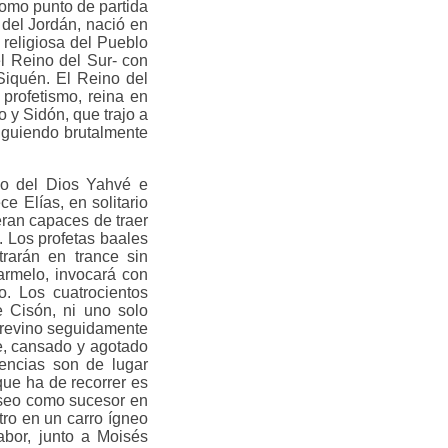
como punto de partida
o del Jordán, nació en
 religiosa del Pueblo
l Reino del Sur- con
Siquén. El Reino del
profetismo, reina en
o y Sidón, que trajo a
siguiendo brutalmente
ado del Dios Yahvé e
ce Elías, en solitario
eran capaces de traer
. Los profetas baales
trarán en trance sin
armelo, invocará con
o. Los cuatrocientos
e Cisón, ni uno solo
brevino seguidamente
de, cansado y agotado
cencias son de lugar
que ha de recorrer es
liseo como sucesor en
ro en un carro ígneo
abor, junto a Moisés