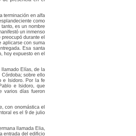
la terminación en alfa
resplandeciente como
r tanto, es un nombre
 manifestó un inmenso
se preocupó durante el
e aplicarse con suma
entregada. Esa santa
o, hoy expuesto en el
 llamado Elías, de la
 Córdoba; sobre ello
 e Isidoro. Por la fe
Pablo e Isidoro, que
e varios días fueron
le, con onomástica el
toral es el 9 de julio
hermana llamada Elia,
a entrada del edificio