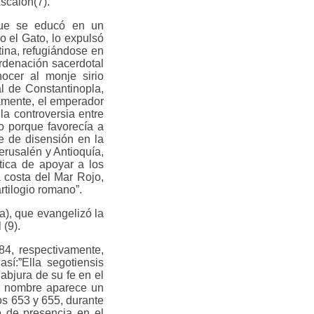
scalón(7).
que se educó en un
o el Gato, lo expulsó
stina, refugiándose en
ordenación sacerdotal
ocer al monje sirio
l de Constantinopla,
iamente, el emperador
la controversia entre
o porque favorecía a
te de disensión en la
erusalén y Antioquía,
tica de apoyar a los
a costa del Mar Rojo,
tilogio romano”.
a), que evangelizó la
 (9).
84, respectivamente,
sí:”Ella segotiensis
 abjura de su fe en el
mo nombre aparece un
ños 653 y 655, durante
o de presencia en el