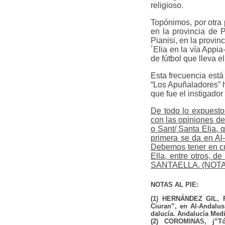
religioso.
Topónimos, por otra 
en la provincia de 
Pianisi, en la provin
´Elia en la vía Appi
de fútbol que lleva 
Esta frecuencia está
“Los Apuñaladores” h
que fue el instigado
De todo lo expuesto 
con las opiniones de
o Sant/ Santa Elia, 
primera se da en Al-
Debemos tener en cue
Ella, entre otros, 
SANTAELLA. (NOTA: El
NOTAS AL PIE:
(1) HERNÁNDEZ GIL, F.
Ciuran”, en Al-Andalu
dalucía. Andalucía Medi
(2) COROMINAS, j”Tóp