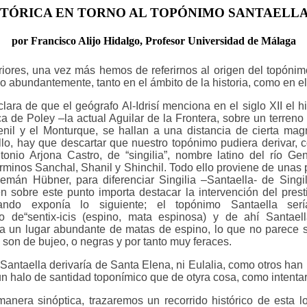
TÓRICA EN TORNO AL TOPÓNIMO SANTAELLA 
por Francisco Alijo Hidalgo, Profesor Universidad de Málaga
iores, una vez más hemos de referirnos al origen del topónim
 abundantemente, tanto en el ámbito de la historia, como en el d
clara de que el geógrafo Al-Idrisí menciona en el siglo XII el h
ca de Poley –la actual Aguilar de la Frontera, sobre un terreno 
nil y el Monturque, se hallan a una distancia de cierta mag
llo, hay que descartar que nuestro topónimo pudiera derivar, 
onio Arjona Castro, de “singilia”, nombre latino del río Ge
términos Sanchal, Shanil y Shinchil. Todo ello proviene de unas
alemán Hübner, para diferenciar Singilia –Santaella- de Singi
 sobre este punto importa destacar la intervención del prest
ando exponía lo siguiente; el topónimo Santaella ser
tivo de“sentix-icis (espino, mata espinosa) y de ahí Santael
a un lugar abundante de matas de espino, lo que no parece s
s son de bujeo, o negras y por tanto muy feraces.
Santaella derivaría de Santa Elena, ni Eulalia, como otros han
n halo de santidad toponímico que de otyra cosa, como intenta
manera sinóptica, trazaremos un recorrido histórico de esta l