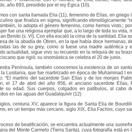
o, año 693, presidido por el rey Egica (10).
amos con santa llamada Elia (11), femenino de Elías, en griego 
culino que finaliza en sigma, significando etimológicamente “
 también, lo adopta el género femenino, como hemos visto,; po
jer fue una religiosa ejemplar que, a lo largo de toda su vida,
n Benito (s. VI). Con ella escaló la cima de la santidad. Elia 
esa de la abadía de Obren, en la que había doce hermanas, d
a todas las de su grey, como si fuese una madre auténtica y 
o actualidad, sigue vivo su recuerdo en la reliquia de su braz
ciscano que rigió: su onomástica se celebra el 20 de junio.
uestra Península, también conocemos la existencia de un santo
e la Lusitania, que fue martirizado en época de Muhammad I en
: “El martirio del sacerdote San Elías y de los monjes Pablo
, el 17 de abril del año 856, el anciano sacerdote Elías, 
de su edad. Sus cuerpos, colgados en patíbulos, al cabo d
dos en las aguas del Guadalquivir (12)
siglos, centuria XV, aparece la figura de Santa Elia de Bourdil
omo, en un tiempo más cercano, siglo XIX, Elia Fachini, cuyo san
roceso de beatificación, se encuentra actualmente una suore/
cana del Monte Carmelo (Tierra Santa), cuya fotografía está en l