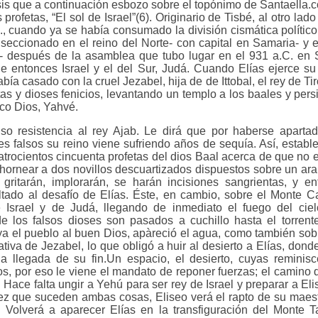
sis que a continuación esbozo sobre el topónimo de Santaella.
s profetas, “El sol de Israel”(6). Originario de Tisbé, al otro lad
., cuando ya se había consumado la división cismática político
seccionado en el reino del Norte- con capital en Samaria- y e
n- después de la asamblea que tubo lugar en el 931 a.C. en 
e entonces Israel y el del Sur, Judá. Cuando Elías ejerce su 
abía casado con la cruel Jezabel, hija de de Ittobal, el rey de Tir
as y dioses fenicios, levantando un templo a los baales y per
ico Dios, Yahvé.
so resistencia al rey Ajab. Le dirá que por haberse apart
es falsos su reino viene sufriendo años de sequía. Así, estable
uatrocientos cincuenta profetas del dios Baal acerca de que no 
 hornear a dos novillos descuartizados dispuestos sobre un ara
 gritarán, implorarán, se harán incisiones sangrientas, y en
ltado al desafío de Elías. Éste, en cambio, sobre el Monte C
e Israel y de Judá, llegando de inmediato el fuego del ciel
de los falsos dioses son pasados a cuchillo hasta el torrent
ya el pueblo al buen Dios, apàreció el agua, como también so
tiva de Jezabel, lo que obligó a huir al desierto a Elías, don
 la llegada de su fin.Un espacio, el desierto, cuyas reminis
s, por eso le viene el mandato de reponer fuerzas; el camino 
. Hace falta ungir a Yehú para ser rey de Israel y preparar a E
vez que suceden ambas cosas, Eliseo verá el rapto de su maest
. Volverá a aparecer Elías en la transfiguración del Monte T