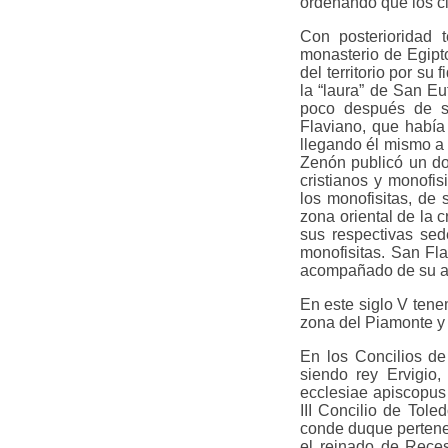
ordenando que los ci
Con posterioridad
monasterio de Egipto
del territorio por su
la “laura” de San Eu
poco después de se
Flaviano, que había
llegando él mismo a 
Zenón publicó un doc
cristianos y monofi
los monofisitas, de 
zona oriental de la 
sus respectivas sed
monofisitas. San Fla
acompañado de su ami
En este siglo V tene
zona del Piamonte y c
En los Concilios de
siendo rey Ervigio,
ecclesiae apiscopus s
III Concilio de Tol
conde duque perteneci
el reinado de Reces