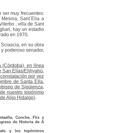
n ser muy frecuentes:
 Mesina, Sant´Elia a
iterbo , villa de Sant
liari, hay un estadio
urado en 1970.
 Sciascia, en su obra
o y poderoso senador,
a (Córdoba), en línea
e San Elías/Elihyahú,
 constatación por vez
nombre de Santa Ella.
 obispo de Sigüienza,
 de nuestro topónimo
de Alijo Hidalgo)
.
taella, Conche, Flix y
greso de Historia de A
trato y los topónimos