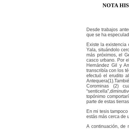
NOTA HIS
Desde trabajos anter
que se ha especulado
Existe la existencia 
Yala, situándolo cer
más próximos, el Ge
casco urbano. Por e
Hernández Gil y Ant
transcribía con los 
efectuó el erudito 
Antequera(1).También
Corominas (2) cu
“senticella”,diminu
topónimo comportarí
parte de estas tierra
En mi tesis tampoco 
estás más cerca de u
A continuación, de 