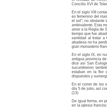
Concilio XVI de Toled
En el siglo VIII cont
es femenino del mas
el sol”; no obstante
ambivalente. Esta mu
amor a la Regla de Sa
tiempo que fue abad
santidad al tratar 
abadesa no ha perdid
gran monasterio fran
En el siglo IX, en n
antigua provincia d
dice así San Eulogio
sucumbieron también
estaban en la flor 
dispuestos y sumergi
En el correr de los 
día 5 de julio, así c
(13)
De igual forma, en p
en la iglesia francis