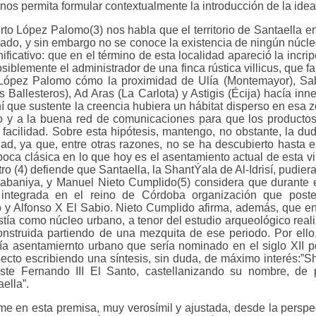
nos permita formular contextualmente la introducción de la ide
erto López Palomo(3) nos habla que el territorio de Santaella e
ado, y sin embargo no se conoce la existencia de ningún núcle
ificativo: que en el término de esta localidad apareció la incr
blemente el administrador de una finca rústica villicus, que fa
 López Palomo cómo la proximidad de Ulía (Montemayor), Sa
 Ballesteros), Ad Aras (La Carlota) y Astigis (Écija) hacía inne
í que sustente la creencia hubiera un hábitat disperso en es
uelo y a la buena red de comunicaciones para que los producto
facilidad. Sobre esta hipótesis, mantengo, no obstante, la d
ad, ya que, entre otras razones, no se ha descubierto hasta 
ca clásica en lo que hoy es el asentamiento actual de esta vill
ro (4) defiende que Santaella, la ShantÝala de Al-Idrisí, pudiera
anabaniya, y Manuel Nieto Cumplido(5) considera que durante
 integrada en el reino de Córdoba organización que poster
o y Alfonso X El Sabio. Nieto Cumplido afirma, además, que en 
istía como núcleo urbano, a tenor del estudio arqueológico real
construida partiendo de una mezquita de ese periodo. Por ell
a asentamiernto urbano que sería nominado en el siglo XII po
ecto escribiendo una síntesis, sin duda, de máximo interés:”S
iste Fernando III El Santo, castellanizando su nombre, de
ella”.
e en esta premisa, muy verosímil y ajustada, desde la perspec