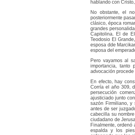
hablando con Cristo,
No obstante, el no
posteriormente pasar
clásico, época roman
grandes personalidad
Capitolina. El de E
Teodosio El Grande,
esposa dde Marcikan
esposa del emperador
Pero vayamos al san
importancia, tanto
advocación procede d
En efecto, hay cons
Corría el año 309, 
persecución comenz
ajusticiado junto co
sazón Firmiliano, y
antes de ser juzgad
cabecilla su nombre 
ciudadano de Jerusalé
Finalmente, ordenó a
espalda y los pie