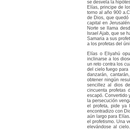
se desvela la hipóte
Elías, principe de lo
torno al año 900 a.C
de Dios, que quedó 
capital en Jerusalé
Norte se llama desd
Israel Ajab, que se h
Samaria a sus profet
a los profetas del ún
Elías o Eliyahú opu
inclinarse a los dios
un reto contra los c
del cielo fuego para
danzarán, cantarán,
obtener ningún resu
sencillez al dios d
cincuenta profetas 
escapó. Convertido 
la persecución venga
el profeta, pide ya
encontradizo con Dio
aún largo para Elías
el profetismo. Una 
elevándose al cielo