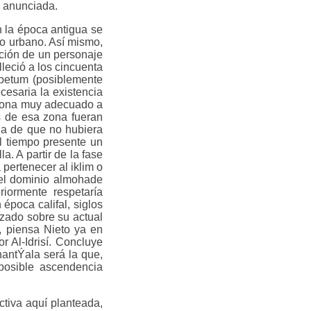
a anunciada.
n la época antigua se
o urbano. Así mismo,
ipción de un personaje
lleció a los cincuenta
betum (posiblemente
cesaria la existencia
a zona muy adecuado a
s de esa zona fueran
uda de que no hubiera
el tiempo presente un
a. A partir de la fase
 pertenecer al iklim o
 el dominio almohade
iormente respetaría
época califal, siglos
izado sobre su actual
o, piensa Nieto ya en
r Al-Idrisí. Concluye
hantÝala será la que,
 posible ascendencia
tiva aquí planteada,