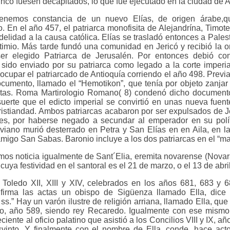
nco fuesen decapitados, lo que fue ejecutado en la ciudad de A
 tenemos constancia de un nuevo Elías, de origen árabe,
. En el año 457, el patriarca monofisita de Alejandrína, Timote
 fidelidad a la causa católica. Elías se trasladó entonces a Pale
timio. Más tarde fundó una comunidad en Jericó y recibió la 
r elegido Patriarca de Jerusalén. Por entonces debió con
 sido enviado por su patriarca como legado a la corte imperia
ocupar el patriarcado de Antioquía corriendo el año 498. Prev
umento, llamado el “Hemotikon”, que tenía por objeto zanjar 
sitas. Roma Martirologio Romano( 8) condenó dicho document
suerte que el edicto imperial se convirtió en unas nueva fuen
cristiandad. Ambos patriarcas acabaron por ser expulsados de J
es, por haberse negado a secundar al emperador en su polí
viano murió desterrado en Petra y San Elías en en Aila, en l
go San Sabas. Baronio incluye a los dos patriarcas en el “mar
mos noticia igualmente de Sant´Elia, eremita novarense (Novar
uya festividad en el santoral es el 21 de marzo, o el 13 de abril
 Toledo XII, XIII y XIV, celebrados en los años 681, 683 y 6
 firma las actas un obispo de Sigüenza llamado Ella, dice a
s.” Hay un varón ilustre de religión arriana, llamado Ella, que
edo, año 589, siendo rey Recaredo. Igualmente con ese mis
ente al oficio palatino que asistió a los Concilios VIII y IX, a
vinto. Y finalmente con el nombre de Ella, conde, hace act