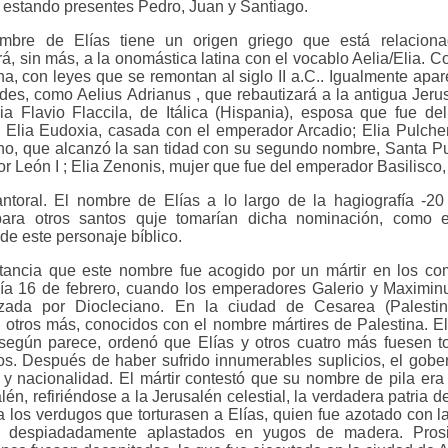
 estando presentes Pedro, Juan y Santiago.
mbre de Elías tiene un origen griego que está relacion
á, sin más, a la onomástica latina con el vocablo Aelia/Elia.
a, con leyes que se remontan al siglo II a.C.. Igualmente ap
es, como Aelius Adrianus , que rebautizará a la antigua Jeru
lia Flavio Flaccila, de Itálica (Hispania), esposa que fue d
 Elia Eudoxia, casada con el emperador Arcadio; Elia Pulcheri
o, que alcanzó la san tidad con su segundo nombre, Santa Pul
 León I ; Elia Zenonis, mujer que fue del emperador Basilisco, 
toral. El nombre de Elías a lo largo de la hagiografía -20
 para otros santos quje tomarían dicha nominación, como 
e este personaje bíblico.
tancia que este nombre fue acogido por un mártir en los com
día 16 de febrero, cuando los emperadores Galerio y Maximinu
ada por Diocleciano. En la ciudad de Cesarea (Palestin
n otros más, conocidos con el nombre mártires de Palestina. E
 según parece, ordenó que Elías y otros cuatro más fuesen to
os. Después de haber sufrido innumerables suplicios, el gober
y nacionalidad. El mártir contestó que su nombre de pila era
n, refiriéndose a la Jerusalén celestial, la verdadera patria de
 los verdugos que torturasen a Elías, quien fue azotado con 
s despiadadamente aplastados en yugos de madera. Prosi