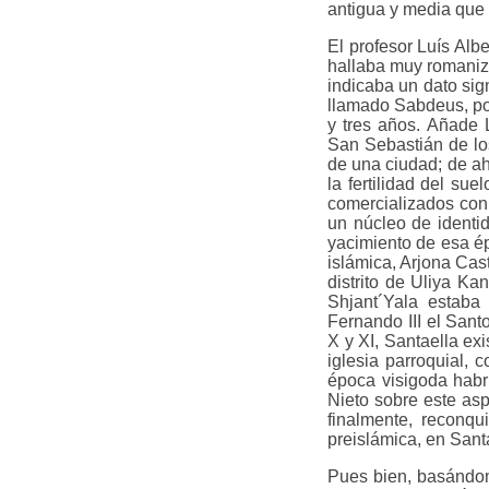
antigua y media que 
El profesor Luís Alb
hallaba muy romaniz
indicaba un dato sign
llamado Sabdeus, posi
y tres años. Añade
San Sebastián de los
de una ciudad; de ah
la fertilidad del s
comercializados con 
un núcleo de identid
yacimiento de esa épo
islámica, Arjona Cast
distrito de Uliya K
Shjant´Yala estaba
Fernando III el Sant
X y XI, Santaella ex
iglesia parroquial, 
época visigoda habrí
Nieto sobre este asp
finalmente, reconqu
preislámica, en Santa
Pues bien, basándom