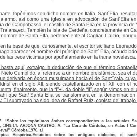
parte, topónimos con dicho nombre en Italia, Sant´Elia, resulta
Palermo, así como una iglesia en advocación de Sant´Elia en
cia de Campobasso, el castillo de Santa Elia en la provincia de V
a-Traiana,ect. También la isla de Cerdeña, concretamente en Cag
el nombre de Santa Ella, perteneciente al Cagliari Calcio, inaug
 en la base de que, curiosamente, el escritor siciliano Leonardo
aga aparecer el nombre del príncipe de Sant´ Elia, acaudalad
r de las trece víctimas por apuñalamiento en la trama novelesca.
hasta aquí, extraigo la deducción de que el término Santaell
 Nieto Cumplido, al referirse a un nombre preislámico, sea el d
que derivaría en época musulmana hacia el de Sant´Yala, cuya
Idrisí en el siglo XII, siendo castellanizado en el XIII con el 
nta, finalmente, que la “l”+i, da doble “ll”, según vimos en el
de ahí que San/ Santa Elia se transformara en la denominación
 subrayado ha sido idea de Rafael Ruiz, copista del trabajo 
 “Sobre los topónimos árabes correspondientes a las actuales San
s, 1949,14. ARJONA CASTRO, A: “La Cora de Córdoba, en Actas I Con
eval” Córdoba,1976, t.I
ica Hespérica.Estuidios sobre los antiguos dialectos, el sus